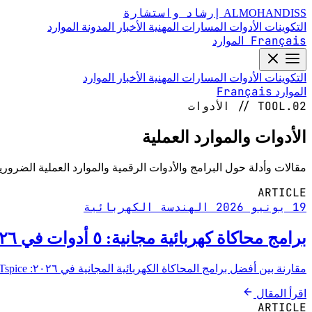
إرشاد واستشارة
ALMOHANDISS
التكوينات
الأدوات
المسارات المهنية
الأخبار
المدونة
الموارد
Français
الموارد
التكوينات
الأدوات
المسارات المهنية
الأخبار
الموارد
Français
الموارد
TOOL.02 // الأدوات
الأدوات والموارد العملية
مقالات وأدلة حول البرامج والأدوات الرقمية والموارد العملية الضرور
ARTICLE
19 يونيو 2026
الهندسة الكهربائية
برامج محاكاة كهربائية مجانية: ٥ أدوات في ٢٠٢٦
مقارنة بين أفضل برامج المحاكاة الكهربائية المجانية في ٢٠٢٦: LTspice وKiCad وngspice وOpenDSS وPowerWorld. الاختيار والتثبيت والاستخدام.
اقرأ المقال
ARTICLE