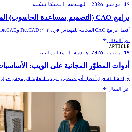
19 يونيو 2026
الهندسة الميكانيكية
برامج CAO (التصميم بمساعدة الحاسوب) المجانية للمهندس: ٦ أدوات في ٢٠٢٦
أفضل برامج CAO المجانية للمهندس في ٢٠٢٦: FreeCAD وLibreCAD وFusion وOpenFOAM وAnsys Student وSALOME، مع شروط الترخيص والقيود الفعلية.
اقرأ المقال
ARTICLE
19 يونيو 2026
هندسة المعلوماتية
أدوات المطوّر المجانية على الويب: الأساسيات في
جولة شاملة حول أفضل أدوات تطوير الويب المجانية للبرمجة واختبار 
اقرأ المقال