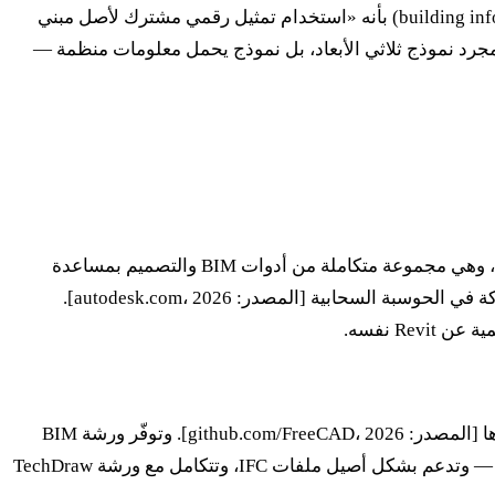
قبل مقارنة الأدوات، لا بد من تعريف دقيق. تُعرّف سلسلة معايير ISO 19650 النموذج المعلوماتي للبناء (building information modelling — BIM) بأنه «استخدام تمثيل رقمي مشترك لأصل مبني
موثوق لاتخاذ القرارات» [المصدر: iso.org، 2018]. بعبارة أخرى: إنه ليس مجرد نموذج ثلاثي الأبعاد، بل نموذج يحمل معلومات منظمة —
المرجع في السوق. وإلى جانبه، تقدّم Autodesk مجموعة AEC (Architecture, Engineering and Construction)، وهي مجموعة متكاملة من أدوات BIM والتصميم بمساعدة
الحاسوب تضم Revit وAutoCAD وAutoCAD Civil 3D وNavisworks Manage وInfraWorks و3ds Max، إضافة إلى بيئة بيانات مشتركة في الحوسبة السحابية [المصدر: autodesk.com، 2026].
فهو البديل الحر. وهو نمذج ثلاثي الأبعاد بارامتري مجاني ومفتوح المصدر، صادر بموجب رخصة GNU LGPL 2 أو ما بعدها [المصدر: github.com/FreeCAD، 2026]. وتوفّر ورشة BIM
الخاصة به (BIM Workbench) سير عمل BIM بكائنات بارامترية — جدران وأعمدة وعوارض وبلاطات وسلالم وأسقف وأبواب ونوافذ — وتدعم بشكل أصيل ملفات IFC، وتتكامل مع ورشة TechDraw