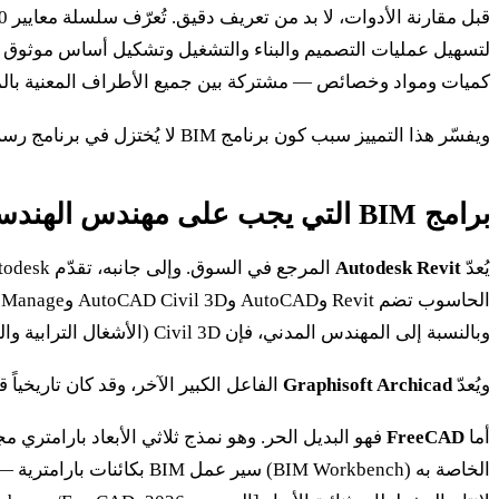
كميات ومواد وخصائص — مشتركة بين جميع الأطراف المعنية بال
ويفسّر هذا التمييز سبب كون برنامج BIM لا يُختزل في برنامج رسم.
برامج BIM التي يجب على مهندس الهندسة المدنية معرفتها بالضرورة
يُعدّ
Autodesk Revit
وبالنسبة إلى المهندس المدني، فإن Civil 3D (الأشغال الترابية والطرق) وNavisworks (التنسيق والكشف عن التعارضات) لا يقلان أهمية عن Revit نفسه.
ويُعدّ
Graphisoft Archicad
الفاعل الكبير الآخر، وقد كان تاريخياً قو
أما
FreeCAD