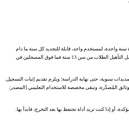
 تعليمية لمدة سنة واحدة، لمستخدم واحد، قابلة للتجديد كل سنة ما دام
التأهيل قائماً، يمكن تثبيتها على ثلاثة أجهزة، ومخصصة للاستخدام التعليمي (لا مشاريع تجارية) [المصدر: autodesk.com، 2026]. ويشمل التأهيل الطلاب من سن 13 سنة فما فوق المسجلين في
سنة ويُمدَّد مجاناً، عبر تمديدات سنوية، حتى نهاية الدراسة؛ ويلزم تقديم إثبات التسجيل.
 تقريباً، لكنها تضيف علامة مائية «Educational» غير قابلة للحذف على الوثائق المُصدَّرة، وتبقى مخصصة للاستخدام التعليمي [المصدر: