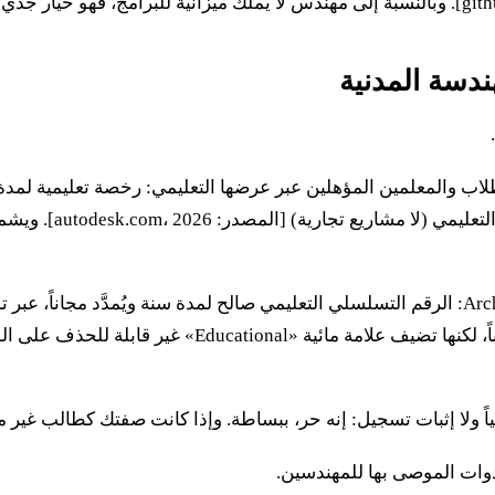
Au الوصول إلى Revit مجاناً للطلاب والمعلمين المؤهلين عبر عرضها التعليمي: رخصة
تقدّم Graphisoft نسخة تعليمية مجانية من Archicad: الرقم التسلسلي التعليمي صالح لمدة 
وتحتوي النسخة التعليمية على جميع وظائف النسخة التجارية
دوات الموصى بها للمهندسين.