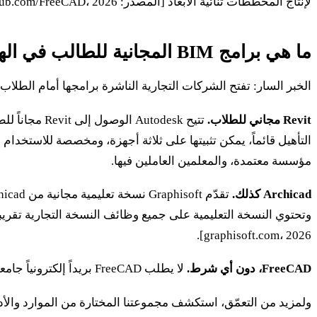
لإنتاج المخططات ثنائية الأبعاد [المصدر: github.com/FreeCAD، 2026]. وبالنسبة إلى مهندس لا يملك ميزانية للبرامج، فهو خيار جدّي.
ما هي برامج BIM المجانية للطالب في الهندسة المدنية
الخبر السار: تفتح الشركات التجارية الناشرة برامجها أمام الطلاب.
Revit مجاني للطلاب.
تتيح todesk
مؤسسة معتمدة، والمعلمين العاملين فيها.
Archicad كذلك.
graphisoft.com، 2026].
FreeCAD، دون أي شرط.
لا يطلب FreeCAD بريداً إلكترونياً جامعياً ولا إثبات تسجيل: إنه حر، ببساطة. وإذا كانت صفتك كطالب غير مؤكدة، أو إذا كنت تريد أداة تحتفظ بها بعد التخرج، فابدأ بها.
ولمزيد من التعمّق، استكشف مجموعتنا المختارة من الموارد والأ