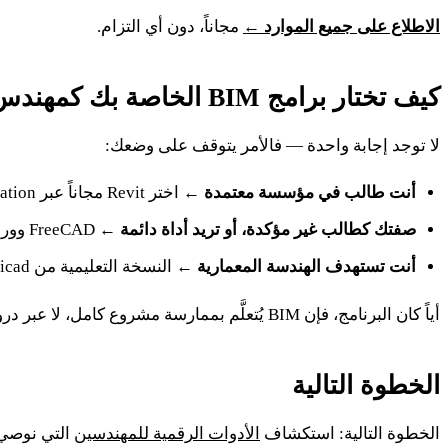
الاطلاع على جميع الموارد ←
مجاناً، دون أي التزام.
كيف تختار برامج BIM الخاصة بك كمهندس مدني
لا توجد إجابة واحدة — فالأمر يتوقف على وضعك:
أنت طالب في مؤسسة معتمدة
← اختر Revit مجاناً عبر Autodesk Education. إنها الأداة التي يتوقعها أصحاب العمل، والرخصة التعليمية تكفيك للتعلّم.
صفتك كطالب غير مؤكدة، أو تريد أداة دائمة
← FreeCAD وورشة BIM الخاصة به، دون علامة مائية ولا تاريخ انتهاء.
أنت تستهدف الهندسة المعمارية
← النسخة التعليمية من Archicad خيار جيد، مع مراعاة العلامة المائية على الملفات المُصدَّرة.
أياً كان البرنامج، فإن BIM يُتعلَّم بممارسة مشروع كامل، لا عبر دروس تطبيقية معزولة. ولأساسيات حساب الهياكل الإنشائية والرسم التقني المرافقة لـ BIM،
الخطوة التالية
الخطوة التالية: استكشاف
الأدوات الرقمية للمهندسين
التي نوصي ب