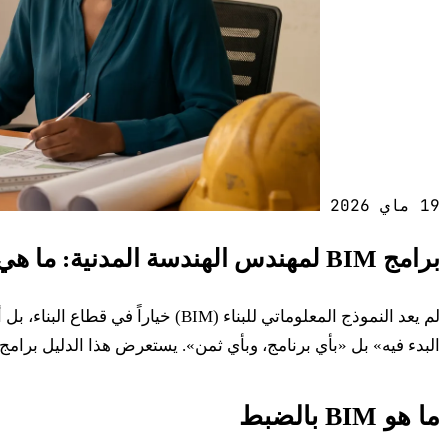
19 ماي 2026
برامج BIM لمهندس الهندسة المدنية: ما هي الأدوات التي يجب اختيارها
لم يعد النموذج المعلوماتي للبناء
البدء فيه» بل «بأي برنامج، وبأي ثمن». يستعرض هذا الدليل برامج BIM المفيدة لمهندس الهندسة المدنية، والأهم من ذلك، يبيّن لك أيها يمكنك استخدامها بشكل قانوني ومجاني
ما هو BIM بالضبط