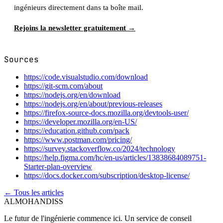
ingénieurs directement dans ta boîte mail.
Rejoins la newsletter gratuitement →
Sources
https://code.visualstudio.com/download
https://git-scm.com/about
https://nodejs.org/en/download
https://nodejs.org/en/about/previous-releases
https://firefox-source-docs.mozilla.org/devtools-user/
https://developer.mozilla.org/en-US/
https://education.github.com/pack
https://www.postman.com/pricing/
https://survey.stackoverflow.co/2024/technology
https://help.figma.com/hc/en-us/articles/13838684089751-
Starter-plan-overview
https://docs.docker.com/subscription/desktop-license/
← Tous les articles
ALMOHANDISS
Le futur de l'ingénierie commence ici. Un service de conseil