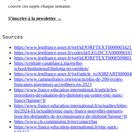
couvre ces sujets chaque semaine.
S’inscrire à la newsletter →
Sources
https://www.legifrance.gouv.fr/jorf/id/JORFTEXT0000003421
https://www.legifrance.gouv.fr/codes/id/LEGISCTA00000616
https://www.legifrance.gouv.fr/jorf/id/JORFTEXT0000509801
https://centrale-casablanca.ma/en/the-
school/institutional/diploma-recognition/
https://www.legifrance.gouv.fr/jorf/article_jo/JORFARTI0000
https://www.campusfrance.org/en/actu/plus-de-200-ecoles-
francaises-ingenieurs-accreditees-en-2023
https://www.france-education-international.fr/article/les-
procedures-devaluation-des-diplomes-au-centre-enic-naric-
france?langue=fr
https://www.france-education-international.fr/actualites/lettre-
fei/2024-01/actualites/enic-naric-france-nouvelles-mesures-
pour-les-demandes-de-reconnaissance-de-diplome?langue=fr
https://www.cti-commission.fr/en/contact/faq
https://www.france-education-international.fr/enic-naric-