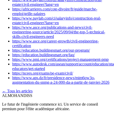
estate/civil-engineer?lang=en
https://africarrieres.com/cote-divoire/fr/guide/marche-
emploi/grille-salaires
https://www.paylab.com/ci/salaryinfo/construction-real-
estate/civil-engineer?lang=en
https://www.asce.org/publications-and-news/civil-
engineering-source/article/2025/09/04/the-top-5-technical-
skills-civil-engineers-need
https://www.asce.org/career-growth/civil-engineering-
certification
https://education.buildingsmart.org/our-program/
https://education.buildingsmart.org/faq/
https://www.pmi.org/certifications/project-management-pmp
https://www.autodesk.com/asean/support/account/education/stu
educators/get-started
https://ncees.org/exams/pe-exam/civil/
https://www.aps.dz/fr/presidence-news/mim6ow3o-
augmentation-du-snmg-a-24-000-da-a-partir-de-janvier-2026
← Tous les articles
ALMOHANDISS
Le futur de l'ingénierie commence ici. Un service de conseil
premium pour l'élite académique africaine.