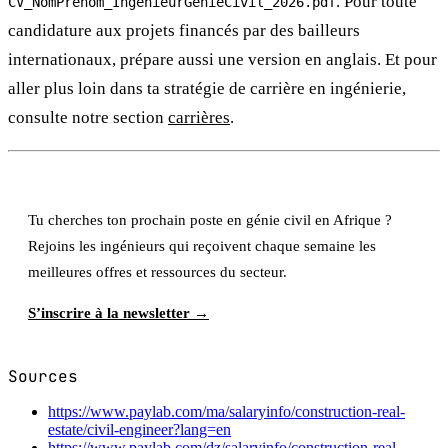
. Pour toute
CV_NomPrenom_IngenieurGenieCivil_2026.pdf
candidature aux projets financés par des bailleurs
internationaux, prépare aussi une version en anglais. Et pour
aller plus loin dans ta stratégie de carrière en ingénierie,
consulte notre section
carrières
.
Tu cherches ton prochain poste en génie civil en Afrique ?
Rejoins les ingénieurs qui reçoivent chaque semaine les
meilleures offres et ressources du secteur.
S’inscrire à la newsletter →
Sources
https://www.paylab.com/ma/salaryinfo/construction-real-
estate/civil-engineer?lang=en
https://www.paylab.com/dz/salaryinfo/construction-real-