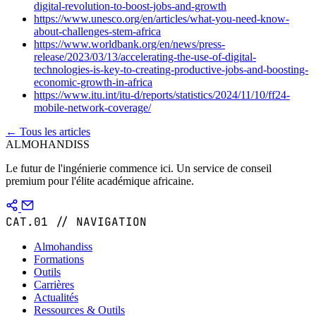
digital-revolution-to-boost-jobs-and-growth
https://www.unesco.org/en/articles/what-you-need-know-
about-challenges-stem-africa
https://www.worldbank.org/en/news/press-
release/2023/03/13/accelerating-the-use-of-digital-
technologies-is-key-to-creating-productive-jobs-and-boosting-
economic-growth-in-africa
https://www.itu.int/itu-d/reports/statistics/2024/11/10/ff24-
mobile-network-coverage/
← Tous les articles
ALMOHANDISS
Le futur de l'ingénierie commence ici. Un service de conseil
premium pour l'élite académique africaine.
CAT.01 // NAVIGATION
Almohandiss
Formations
Outils
Carrières
Actualités
Ressources & Outils