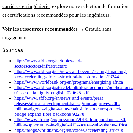
carrières en ingénierie
, explore notre sélection de formations
et certifications recommandées pour les ingénieurs.
Voir les ressources recommandées →
Gratuit, sans
engagement.
Sources
https://www.afdb.org/en/topics-and-
sectors/sectors/infrastructure
https://www.afdb.org/en/news-and-events/scaling-financing-
key-accelerating-africas-structural-transformation-73244
https://www.worldbank.org/en/programs/energizing-africa
https://www.afdb.org/sites/default/files/documents/publications
01_aeo_highlights_english_020625.pdf
https://www.afdb.org/en/news-and-events/press-
releases/african-development-bank-group-approves-200-
million-nigerias-digital-value-chain-infrastructure-project-
bridge-expand-fibre-backbone-92278
https://www.ifc.org/en/pressroom/2019/ifc-report-finds-130-
billion-opportunity-in-digital-skills-across-sub-saharan-africa
https://blogs.worldbank.org/en/voices/accelerating-africa-s-