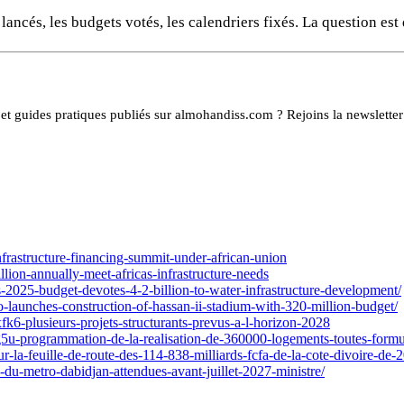
ancés, les budgets votés, les calendriers fixés. La question est 
es et guides pratiques publiés sur almohandiss.com ? Rejoins la newslet
nfrastructure-financing-summit-under-african-union
lion-annually-meet-africas-infrastructure-needs
25-budget-devotes-4-2-billion-to-water-infrastructure-development/
unches-construction-of-hassan-ii-stadium-with-320-million-budget/
fk6-plusieurs-projets-structurants-prevus-a-l-horizon-2028
akg5u-programmation-de-la-realisation-de-360000-logements-toutes-form
-la-feuille-de-route-des-114-838-milliards-fcfa-de-la-cote-divoire-de-
-du-metro-dabidjan-attendues-avant-juillet-2027-ministre/