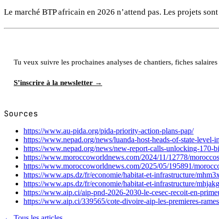
Le marché BTP africain en 2026 n’attend pas. Les projets sont l
Tu veux suivre les prochaines analyses de chantiers, fiches salair
S’inscrire à la newsletter →
Sources
https://www.au-pida.org/pida-priority-action-plans-pap/
https://www.nepad.org/news/luanda-host-heads-of-state-level-i
https://www.nepad.org/news/new-report-calls-unlocking-170-bil
https://www.moroccoworldnews.com/2024/11/12778/moroccos-20
https://www.moroccoworldnews.com/2025/05/195891/morocco-la
https://www.aps.dz/fr/economie/habitat-et-infrastructure/mhm3x
https://www.aps.dz/fr/economie/habitat-et-infrastructure/mhj
https://www.aip.ci/aip-pnd-2026-2030-le-cesec-recoit-en-primeur
https://www.aip.ci/339565/cote-divoire-aip-les-premieres-rames
← Tous les articles