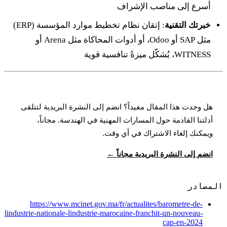
أسرع إلى مناصب الإشراف
خبرتك التقنية
: إتقان نظام تخطيط موارد المؤسسة (ERP)
مثل SAP أو Odoo، أو أدوات المحاكاة مثل Arena أو
WITNESS، يُشكّل ميزةً تنافسية قوية
هل وجدت هذا المقال مفيداً؟ انضم إلى النشرة البريدية لتتلقى
أدلتنا القادمة حول المسارات المهنية في الهندسة. مجاناً،
ويمكنك إلغاء الاشتراك في أي وقت.
انضم إلى النشرة البريدية مجاناً ←
المصادر
https://www.mcinet.gov.ma/fr/actualites/barometre-de-
lindustrie-nationale-lindustrie-marocaine-franchit-un-nouveau-
cap-en-2024